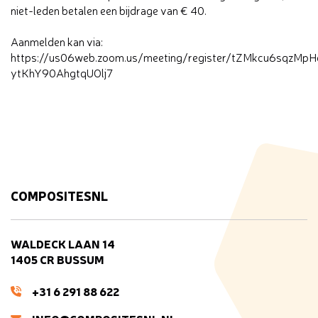
niet-leden betalen een bijdrage van € 40.
Aanmelden kan via:
https://us06web.zoom.us/meeting/register/tZMkcu6sqzMp
ytKhY90AhgtqUOlj7
COMPOSITESNL
WALDECK LAAN 14
1405 CR BUSSUM
+31 6 291 88 622