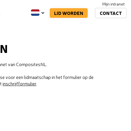
Mijn intranet
LID WORDEN
CONTACT
A
EN
tranet van CompositesNL.
sse voor een lidmaatschap in het formulier op de
et
inschrijfformulier
.